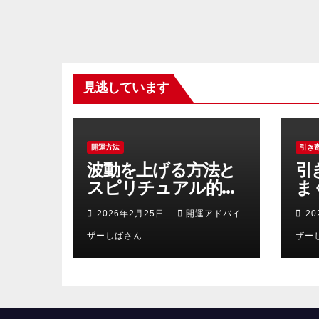
見逃しています
開運方法
引き
波動を上げる方法と
引
スピリチュアル的に
ま
運気を好転させる朝
ス
2026年2月25日
開運アドバイ
2
夜の具体的習慣
現
ザーしばさん
実
ザー