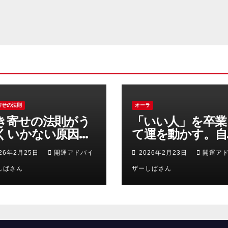
寄せの法則
オーラ
き寄せの法則がう
「いい人」を卒業
くいかない原因と
て運を動かす。自
ピリチュアル的に
の価値を2倍にす
026年2月25日
開運アドバイ
2026年2月23日
開運ア
実を動かす正しい
ための「エネルギ
践方法
しばさん
の安売り」禁止令
ザーしばさん