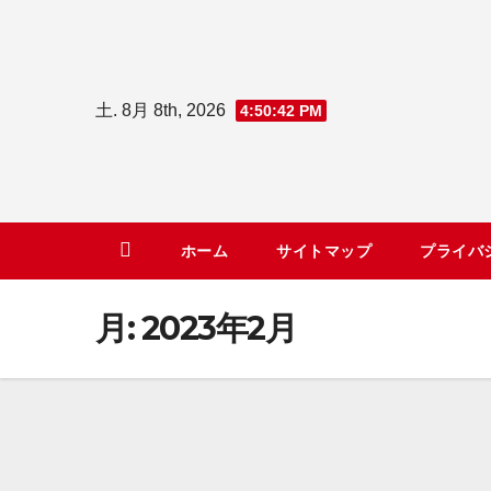
コ
ン
テ
土. 8月 8th, 2026
4:50:42 PM
ン
ツ
へ
ス
キ
ホーム
サイトマップ
プライバ
ッ
プ
月:
2023年2月