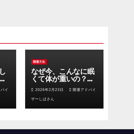
開運方法
し
なぜ今、こんなに眠
分
くて体が重いの？春
る
を前に「運気のデト
ドバイ
2026年2月23日
開運アドバイ
ー
ックス」を成功させ
る3つの浄化術
ザーしばさん