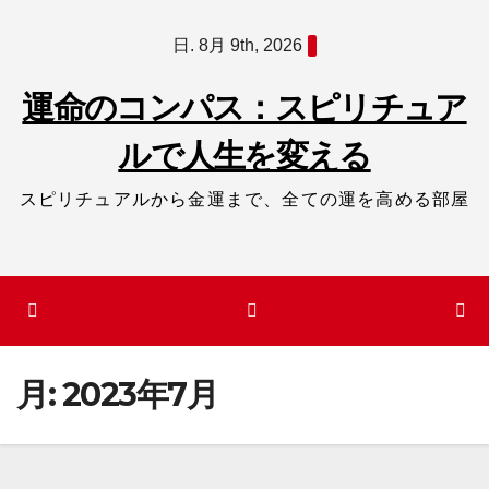
コ
日. 8月 9th, 2026
ン
テ
運命のコンパス：スピリチュア
ン
ルで人生を変える
ツ
へ
スピリチュアルから金運まで、全ての運を高める部屋
ス
キ
ッ
プ
月:
2023年7月