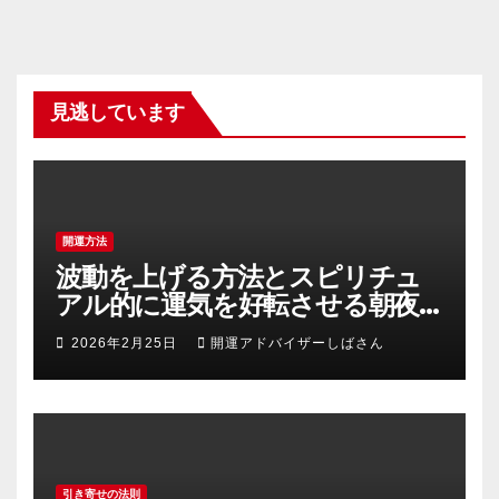
の
ペ
ー
見逃しています
ジ
送
り
開運方法
波動を上げる方法とスピリチュ
アル的に運気を好転させる朝夜
の具体的習慣
2026年2月25日
開運アドバイザーしばさん
引き寄せの法則