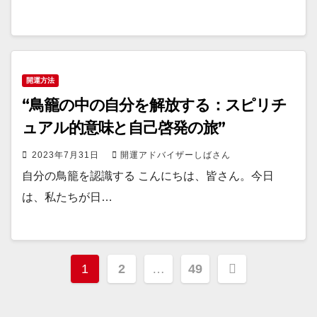
開運方法
“鳥籠の中の自分を解放する：スピリチ
ュアル的意味と自己啓発の旅”
2023年7月31日
開運アドバイザーしばさん
自分の鳥籠を認識する こんにちは、皆さん。今日
は、私たちが日…
投
1
2
…
49
稿