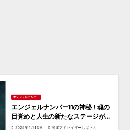
エンジェルナンバー
エンジェルナンバー11の神秘！魂の
目覚めと人生の新たなステージが始
まるサインとは？
2025年4月13日
開運アドバイザーしばさん