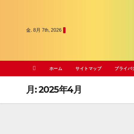
コ
ン
テ
金. 8月 7th, 2026
ン
ツ
へ
ス
キ
ホーム
サイトマップ
プライバ
ッ
プ
月:
2025年4月