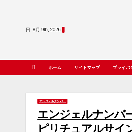
コ
ン
テ
日. 8月 9th, 2026
ン
ツ
へ
ス
キ
ホーム
サイトマップ
プライバ
ッ
プ
エンジェルナンバー
エンジェルナンバ
ピリチュアルサイ