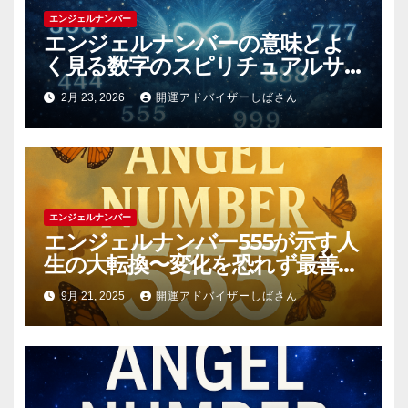
エンジェルナンバー
エンジェルナンバーの意味とよ
く見る数字のスピリチュアルサ
インを現実に活かす具体的方法
2月 23, 2026
開運アドバイザーしばさん
エンジェルナンバー
エンジェルナンバー555が示す人
生の大転換〜変化を恐れず最善の
未来へ進むために〜
9月 21, 2025
開運アドバイザーしばさん