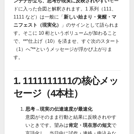
ンテナが立ち、思考が現実に反映されやすい
モー
ドに入った合図と解釈されます。1 系列（111、
1111 など）は一般に「
新しい始まり・覚醒・マ
ニフェスト（現実化）
」のサインとして語られま
す。そこに 10 桁というボリュームが加わること
で、**“仕上げ（10）を済ませ、すぐ次のスタート
（1）へ”**というメッセージが浮かび上がりま
す。
1. 1111111111の核心メッ
セージ（4本柱）
思考→現実の伝達速度が最速化
意図がそのまま行動と結果に反映されやす
いときです。望みは
肯定・現在形の短文
で
言語化し、当日中に試作・連絡・申込みな