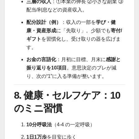
三層の収入
：①本業の伸長 ②小さな副業 ③
配当/利息などの資産収入。
配分設計（例）
：収入の一部を
学び・健
康・資産形成
に「先取り」。少額でも
寄付/
ギフト
を習慣化し、受け取りの器を広げま
す。
お金の言語化
：月初に目標、月末に
感謝と
振り返りを10項目
。意思決定のブレが減
り、次の“1”に入る準備が整います。
8. 健康・セルフケア：10
のミニ習慣
10分呼吸法
（4-4 の一定呼吸）
1日1万歩
を目安に歩く