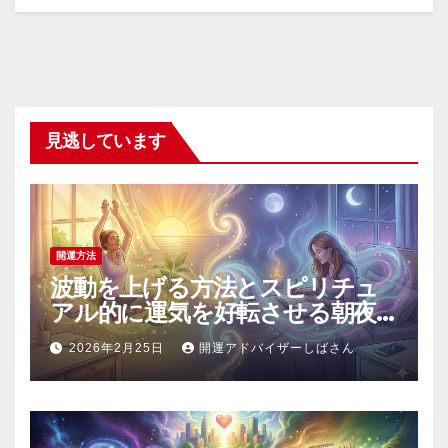
見逃しています
開運方法
波動を上げる方法とスピリチュ
アル的に運気を好転させる朝夜
の具体的習慣
2026年2月25日
開運アドバイザーしばさん