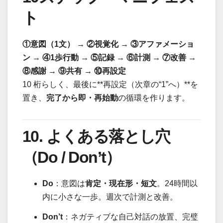
ト
①意図（1文） → ②視覚化 → ③アファメーショ
ン → ④1歩行動 → ⑤記録 → ⑥計測 → ⑦改善 →
⑧感謝 → ⑨共有 → ⑩再設定
10 桁らしく、最後に**再設定（次章の“1”へ）**を
置き、
完了から即・再始動
の循環を作ります。
10. よくある落とし穴
（Do / Don’t）
Do
：意図は
肯定・現在形・短文
。24時間以
内に小さな一歩。週次で計測と改善。
Don’t
：ネガティブな自己対話の放置、完璧