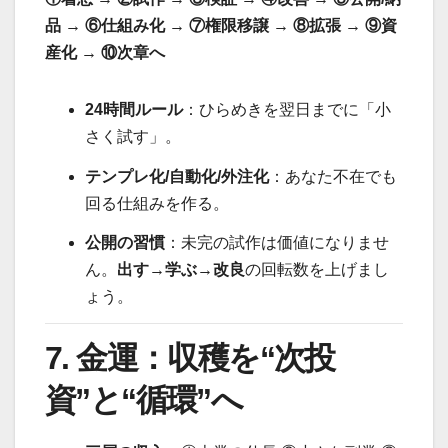
品 → ⑥仕組み化 → ⑦権限移譲 → ⑧拡張 → ⑨資
産化 → ⑩次章へ
24時間ルール
：ひらめきを翌日までに「小
さく試す」。
テンプレ化/自動化/外注化
：あなた不在でも
回る仕組みを作る。
公開の習慣
：未完の試作は価値になりませ
ん。
出す→学ぶ→改良
の回転数を上げまし
ょう。
7. 金運：収穫を“次投
資”と“循環”へ