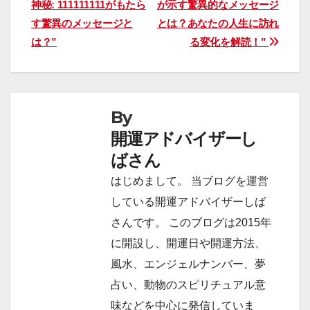
神秘: 111111111がもたら
が示す驚異的なメッセージ
稿
す驚異のメッセージと
とは？あなたの人生に訪れ
ナ
は？”
る変化を解読！”
ビ
ゲ
By
ー
開運アドバイザーし
シ
ばさん
ョ
はじめまして。 当ブログを運営
している開運アドバイザーしば
ン
さんです。 このブログは2015年
に開設し、開運日や開運方法、
風水、エンジェルナンバー、夢
占い、動物のスピリチュアル意
味などを中心に発信していま