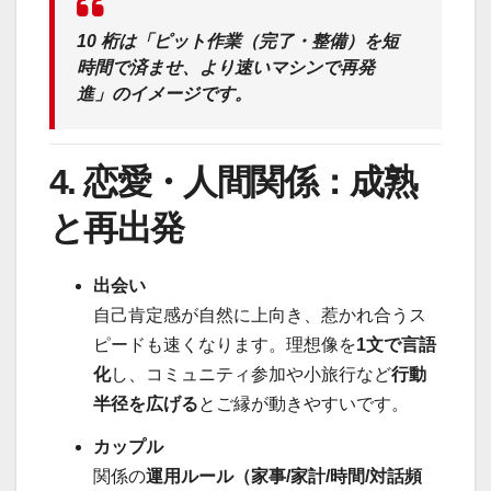
10 桁は「
ピット作業（完了・整備）を短
時間で済ませ、より速いマシンで再発
進
」のイメージです。
4. 恋愛・人間関係：成熟
と再出発
出会い
自己肯定感が自然に上向き、惹かれ合うス
ピードも速くなります。理想像を
1文で言語
化
し、コミュニティ参加や小旅行など
行動
半径を広げる
とご縁が動きやすいです。
カップル
関係の
運用ルール（家事/家計/時間/対話頻