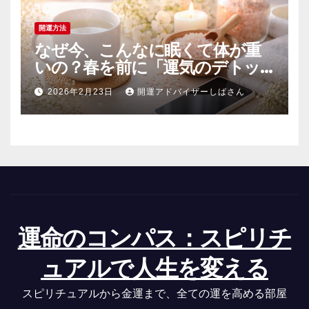
開運方法
なぜ今、こんなに眠くて体が重
いの？春を前に「運気のデトッ
クス」を成功させる3つの浄化術
2026年2月23日
開運アドバイザーしばさん
運命のコンパス：スピリチ
ュアルで人生を変える
スピリチュアルから金運まで、全ての運を高める部屋