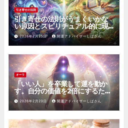
引き寄せの法則
引き寄せの法則がうまくいかな
い原因とスピリチュアル的に現
実を動かす正しい実践方法
2026年2月25日
開運アドバイザーしばさん
オーラ
「いい人」を卒業して運を動か
す。自分の価値を2倍にするため
の「エネルギーの安売り」禁止
2026年2月23日
開運アドバイザーしばさん
令