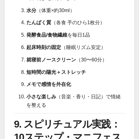
水分
（体重×約30ml）
たんぱく質
（各食 手のひら1枚分）
発酵食品/食物繊維
を毎日1品
起床時刻の固定
（睡眠リズム安定）
就寝前ノースクリーン
（30〜60分）
短時間の陽光＋ストレッチ
メモで感情を外在化
小さな楽しみ
（音楽・香り・日記）で情緒
を整える
9. スピリチュアル実践：
10ステップ・マニフェス