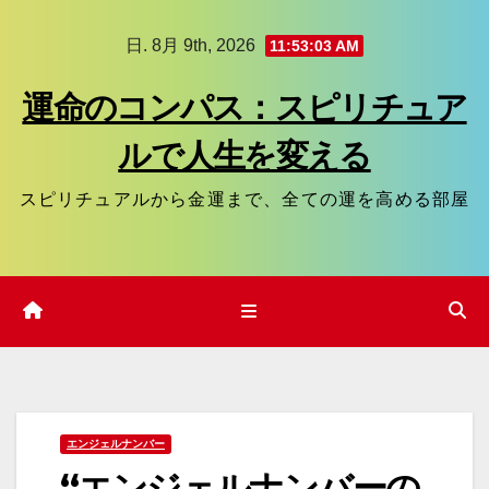
コ
日. 8月 9th, 2026
11:53:04 AM
ン
テ
運命のコンパス：スピリチュア
ン
ルで人生を変える
ツ
へ
スピリチュアルから金運まで、全ての運を高める部屋
ス
キ
ッ
プ
エンジェルナンバー
“エンジェルナンバーの