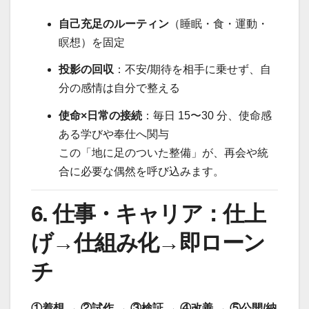
自己充足のルーティン
（睡眠・食・運動・
瞑想）を固定
投影の回収
：不安/期待を相手に乗せず、自
分の感情は自分で整える
使命×日常の接続
：毎日 15〜30 分、使命感
ある学びや奉仕へ関与
この「地に足のついた整備」が、再会や統
合に必要な偶然を呼び込みます。
6. 仕事・キャリア：仕上
げ→仕組み化→即ローン
チ
①着想 → ②試作 → ③検証 → ④改善 → ⑤公開/納