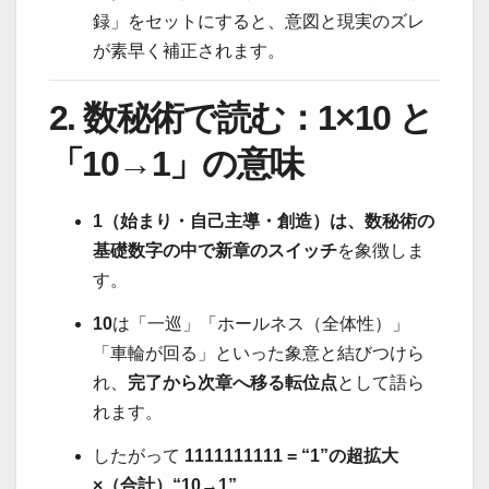
録」をセットにすると、意図と現実のズレ
が素早く補正されます。
2. 数秘術で読む：1×10 と
「10→1」の意味
1（始まり・自己主導・創造）は、数秘術の
基礎数字の中で新章のスイッチ
を象徴しま
す。
10
は「一巡」「ホールネス（全体性）」
「車輪が回る」といった象意と結びつけら
れ、
完了から次章へ移る転位点
として語ら
れます。
したがって
1111111111 = “1”の超拡大
×（合計）“10→1”
。