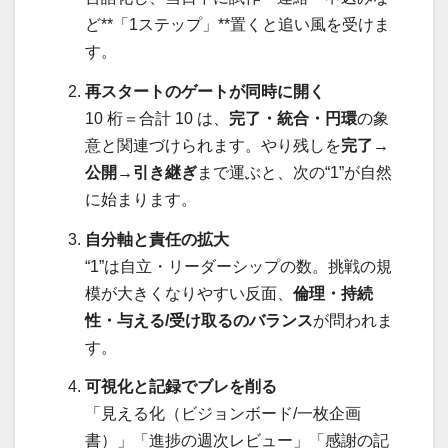
ど**「1ステップ」**置くと追い風を受けま
す。
再スタートのゲートが同時に開く
10 桁＝合計 10 は、
完了・統合・円環
の象
意と関連づけられます。やり残しを
完了→
公開→引き継ぎ
まで運ぶと、次の“1”が自然
に始まります。
自分軸と責任の拡大
“1”は自立・リーダーシップの数。挑戦の規
模が大きくなりやすい反面、
倫理・持続
性・与える/受け取るのバランス
が問われま
す。
可視化と記録でブレを削る
「見える化（ビジョンボード/一枚企画
書）」「進捗の週次レビュー」「感謝の記