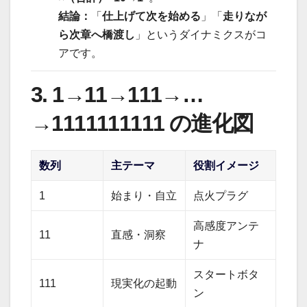
結論：
「
仕上げて次を始める
」「
走りなが
ら次章へ橋渡し
」というダイナミクスがコ
アです。
3. 1→11→111→…
→1111111111 の進化図
数列
主テーマ
役割イメージ
1
始まり・自立
点火プラグ
高感度アンテ
11
直感・洞察
ナ
スタートボタ
111
現実化の起動
ン