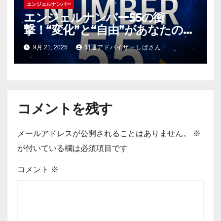
エンジェルナンバー
エンジェルナンバー55の衝
撃！“変化”と“自由”があなたの人
生をリブートする究極のメッセー
9月 21, 2025
開運アドバイザーしばさん
ジ
コメントを残す
メールアドレスが公開されることはありません。
※
が付いている欄は必須項目です
コメント
※