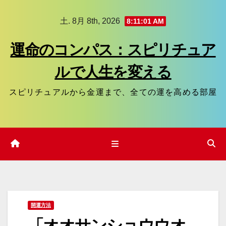
コ
土. 8月 8th, 2026
8:11:02 AM
ン
テ
運命のコンパス：スピリチュア
ン
ルで人生を変える
ツ
へ
スピリチュアルから金運まで、全ての運を高める部屋
ス
キ
ッ
プ
開運方法
「オオサンショウウオ