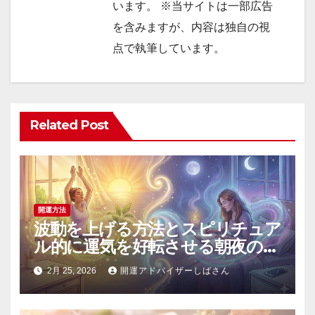
います。 ※当サイトは一部広告
を含みますが、内容は独自の視
点で執筆しています。
Related Post
開運方法
波動を上げる方法とスピリチュア
ル的に運気を好転させる朝夜の具
体的習慣
2月 25, 2026
開運アドバイザーしばさん