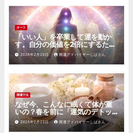
オーラ
「いい人」を卒業して運を動か
す。自分の価値を2倍にするため
の「エネルギーの安売り」禁止
2026年2月23日
開運アドバイザーしばさん
令
開運方法
なぜ今、こんなに眠くて体が重
いの？春を前に「運気のデトッ
クス」を成功させる3つの浄化術
2026年2月23日
開運アドバイザーしばさん