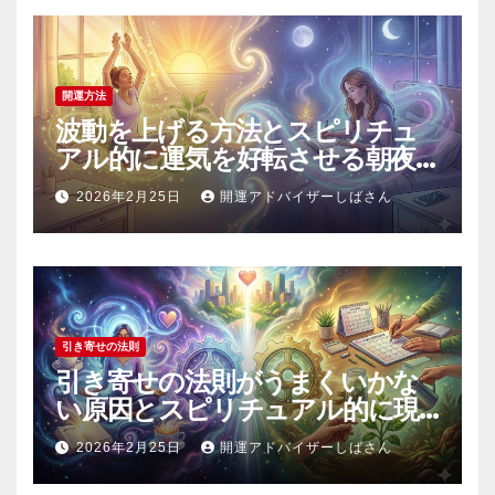
開運方法
波動を上げる方法とスピリチュ
アル的に運気を好転させる朝夜
の具体的習慣
2026年2月25日
開運アドバイザーしばさん
引き寄せの法則
引き寄せの法則がうまくいかな
い原因とスピリチュアル的に現
実を動かす正しい実践方法
2026年2月25日
開運アドバイザーしばさん