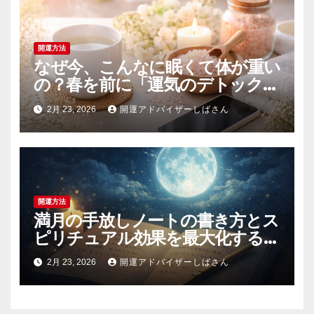
開運方法
なぜ今、こんなに眠くて体が重い
の？春を前に「運気のデトック
ス」を成功させる3つの浄化術
2月 23, 2026
開運アドバイザーしばさん
開運方法
満月の手放しノートの書き方とス
ピリチュアル効果を最大化する具
体手順と例文集
2月 23, 2026
開運アドバイザーしばさん