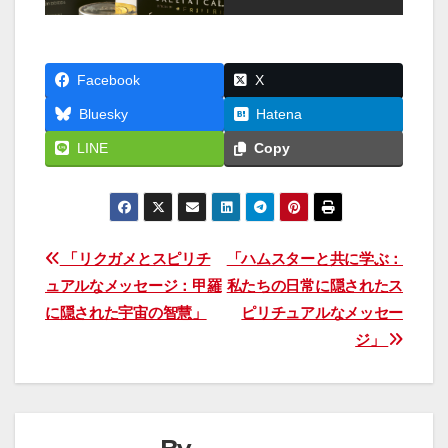
Facebook
X
Bluesky
Hatena
LINE
Copy
投
「リクガメとスピリチ
「ハムスターと共に学ぶ：
ュアルなメッセージ：甲羅
私たちの日常に隠されたス
稿
に隠された宇宙の智慧」
ピリチュアルなメッセー
ナ
ジ」
ビ
ゲ