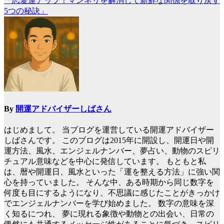
「恋愛運アップ！マンネリを解消して新鮮な関係を取り戻す
稿
5つの秘訣」
ナ
ビ
ゲ
ー
シ
ョ
By
開運アドバイザーしばさん
ン
はじめまして。 当ブログを運営している開運アドバイザー
しばさんです。 このブログは2015年に開設し、開運日や開
運方法、風水、エンジェルナンバー、夢占い、動物のスピリ
チュアル意味などを中心に発信しています。 もともと私
は、暦や開運日、風水といった「運を整える方法」に強い関
心を持っていました。 そんな中、ある時期から同じ数字を
何度も目にするようになり、不思議に感じたことがきっかけ
でエンジェルナンバーを学び始めました。 数字の意味を深
く知るにつれ、 夢に現れる象徴や動物との出会い、日常の