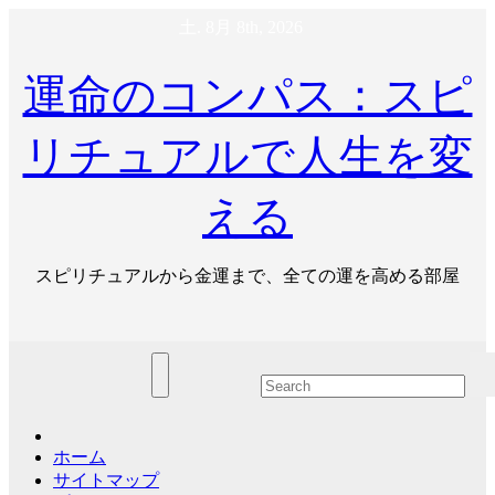
コ
土. 8月 8th, 2026
ン
テ
運命のコンパス：スピ
ン
ツ
へ
リチュアルで人生を変
ス
キ
える
ッ
プ
スピリチュアルから金運まで、全ての運を高める部屋
ホーム
サイトマップ