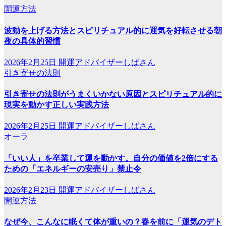
開運方法
波動を上げる方法とスピリチュアル的に運気を好転させる朝
夜の具体的習慣
2026年2月25日
開運アドバイザーしばさん
引き寄せの法則
引き寄せの法則がうまくいかない原因とスピリチュアル的に
現実を動かす正しい実践方法
2026年2月25日
開運アドバイザーしばさん
オーラ
「いい人」を卒業して運を動かす。自分の価値を2倍にする
ための「エネルギーの安売り」禁止令
2026年2月23日
開運アドバイザーしばさん
開運方法
なぜ今、こんなに眠くて体が重いの？春を前に「運気のデト