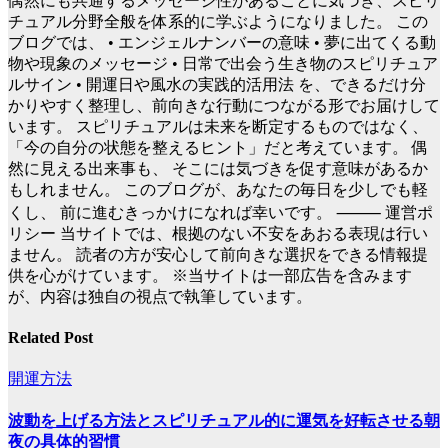
偶然にも共通するメッセージ性があることに気づき、スピリ
チュアル分野全般を体系的に学ぶようになりました。 この
ブログでは、 • エンジェルナンバーの意味 • 夢に出てくる動
物や現象のメッセージ • 日常で出会う生き物のスピリチュア
ルサイン • 開運日や風水の実践的活用法 を、できるだけ分
かりやすく整理し、前向きな行動につながる形でお届けして
います。 スピリチュアルは未来を断定するものではなく、
「今の自分の状態を整えるヒント」だと考えています。 偶
然に見える出来事も、 そこには気づきを促す意味があるか
もしれません。 このブログが、あなたの毎日を少しでも軽
くし、 前に進むきっかけになれば幸いです。 ⸻ 運営ポ
リシー 当サイトでは、根拠のない不安をあおる表現は行い
ません。 読者の方が安心して前向きな選択をできる情報提
供を心がけています。 ※当サイトは一部広告を含みます
が、内容は独自の視点で執筆しています。
Related Post
開運方法
波動を上げる方法とスピリチュアル的に運気を好転させる朝
夜の具体的習慣