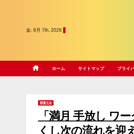
コ
ン
テ
金. 8月 7th, 2026
ン
ツ
へ
ス
キ
ホーム
サイトマップ
プライ
ッ
プ
開運方法
「満月 手放し ワ
くし次の流れを迎