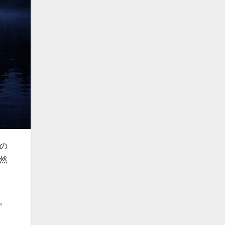
の
然
。