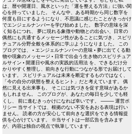
は、暦や開運日、風水といった「運を整える方法」に強い関
心を持っていました。 そんな中、ある時期から同じ数字を
何度も目にするようになり、不思議に感じたことがきっかけ
でエンジェルナンバーを学び始めました。 数字の意味を深
く知るにつれ、 夢に現れる象徴や動物との出会い、日常の
偶然にも共通するメッセージ性があることに気づき、スピリ
チュアル分野全般を体系的に学ぶようになりました。 この
ブログでは、 • エンジェルナンバーの意味 • 夢に出てくる動
物や現象のメッセージ • 日常で出会う生き物のスピリチュア
ルサイン • 開運日や風水の実践的活用法 を、できるだけ分
かりやすく整理し、前向きな行動につながる形でお届けして
います。 スピリチュアルは未来を断定するものではなく、
「今の自分の状態を整えるヒント」だと考えています。 偶
然に見える出来事も、 そこには気づきを促す意味があるか
もしれません。 このブログが、あなたの毎日を少しでも軽
くし、 前に進むきっかけになれば幸いです。 ⸻ 運営ポ
リシー 当サイトでは、根拠のない不安をあおる表現は行い
ません。 読者の方が安心して前向きな選択をできる情報提
供を心がけています。 ※当サイトは一部広告を含みます
が、内容は独自の視点で執筆しています。