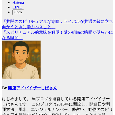
Hatena
LINE
Copy
「共闘のスピリチュアルな意味：ライバルが共通の敵に立ち
投
向かうときに学ぶべきこと」
稿
「スピリチュアル的意味を解明！謎の組織の暗躍が明らかに
なる瞬間」
ナ
ビ
ゲ
ー
シ
ョ
ン
By
開運アドバイザーしばさん
はじめまして。 当ブログを運営している開運アドバイザー
しばさんです。 このブログは2015年に開設し、開運日や開
運方法、風水、エンジェルナンバー、夢占い、動物のスピリ
チュアル意味などを中心に発信しています。 もともと私