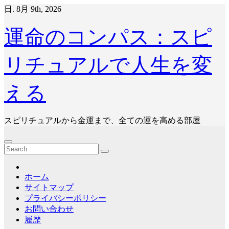
コ
日. 8月 9th, 2026
ン
テ
運命のコンパス：スピ
ン
ツ
リチュアルで人生を変
へ
ス
キ
える
ッ
プ
スピリチュアルから金運まで、全ての運を高める部屋
ホーム
サイトマップ
プライバシーポリシー
お問い合わせ
履歴