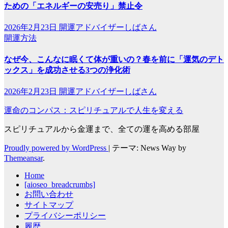
ための「エネルギーの安売り」禁止令
2026年2月23日
開運アドバイザーしばさん
開運方法
なぜ今、こんなに眠くて体が重いの？春を前に「運気のデト
ックス」を成功させる3つの浄化術
2026年2月23日
開運アドバイザーしばさん
運命のコンパス：スピリチュアルで人生を変える
スピリチュアルから金運まで、全ての運を高める部屋
Proudly powered by WordPress
|
テーマ: News Way by
Themeansar
.
Home
[aioseo_breadcrumbs]
お問い合わせ
サイトマップ
プライバシーポリシー
履歴