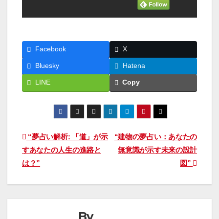
Facebook
X
Bluesky
Hatena
LINE
Copy
投
“夢占い解析: 「道」が示
“建物の夢占い：あなたの
すあなたの人生の進路と
無意識が示す未来の設計
稿
は？”
図”
ナ
ビ
By