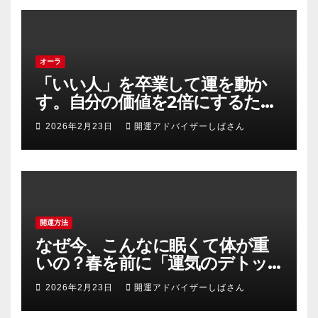
オーラ
「いい人」を卒業して運を動か
す。自分の価値を2倍にするため
の「エネルギーの安売り」禁止
2026年2月23日
開運アドバイザーしばさん
令
開運方法
なぜ今、こんなに眠くて体が重
いの？春を前に「運気のデトッ
クス」を成功させる3つの浄化術
2026年2月23日
開運アドバイザーしばさん