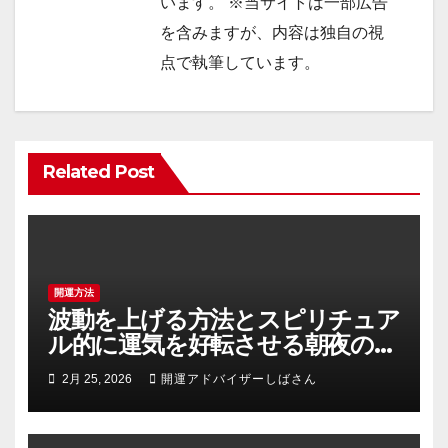
います。 ※当サイトは一部広告
を含みますが、内容は独自の視
点で執筆しています。
Related Post
開運方法
波動を上げる方法とスピリチュア
ル的に運気を好転させる朝夜の具
体的習慣
2月 25, 2026
開運アドバイザーしばさん