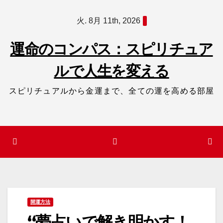
コ
火. 8月 11th, 2026
ン
テ
運命のコンパス：スピリチュア
ン
ルで人生を変える
ツ
へ
スピリチュアルから金運まで、全ての運を高める部屋
ス
キ
ッ
プ
開運方法
“夢占いで解き明かす！