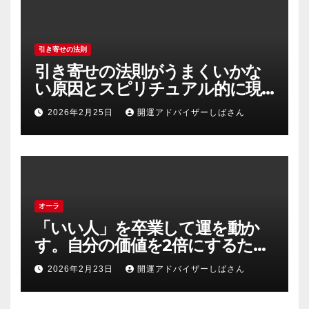
引き寄せの法則
引き寄せの法則がうまくいかな
い原因とスピリチュアル的に現
実を動かす正しい実践方法
2026年2月25日
開運アドバイザーしばさん
オーラ
「いい人」を卒業して運を動か
す。自分の価値を2倍にするため
の「エネルギーの安売り」禁止
2026年2月23日
開運アドバイザーしばさん
令