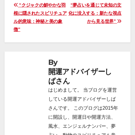
投
“クジャクの鮮やかな羽
“夢占いを通じて未知の文
根に隠されたスピリチュア
化に没入する：新たな視点
稿
ル的意味：神秘と美の象
から見る世界”
ナ
徴”
ビ
ゲ
By
ー
開運アドバイザーし
シ
ばさん
ョ
はじめまして。 当ブログを運営
している開運アドバイザーしば
ン
さんです。 このブログは2015年
に開設し、開運日や開運方法、
風水、エンジェルナンバー、夢