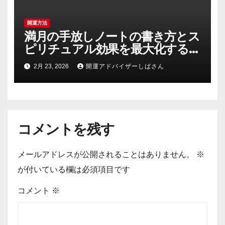
開運方法
満月の手放しノートの書き方とス
ピリチュアル効果を最大化する具
体手順と例文集
2月 23, 2026
開運アドバイザーしばさん
コメントを残す
メールアドレスが公開されることはありません。
※
が付いている欄は必須項目です
コメント
※