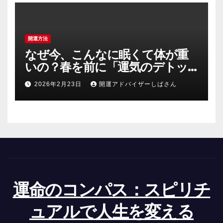
開運方法
なぜ今、こんなに眠くて体が重
いの？春を前に「運気のデトッ
クス」を成功させる3つの浄化術
2026年2月23日
開運アドバイザーしばさん
運命のコンパス：スピリチ
ュアルで人生を変える