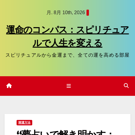
コ
月. 8月 10th, 2026
ン
テ
運命のコンパス：スピリチュア
ン
ルで人生を変える
ツ
へ
スピリチュアルから金運まで、全ての運を高める部屋
ス
キ
ッ
プ
開運方法
“夢占いで解き明かす：