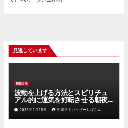
ください。（スパム対策）
見逃しています
開運方法
波動を上げる方法とスピリチュ
アル的に運気を好転させる朝夜
の具体的習慣
2026年2月25日
開運アドバイザーしばさん